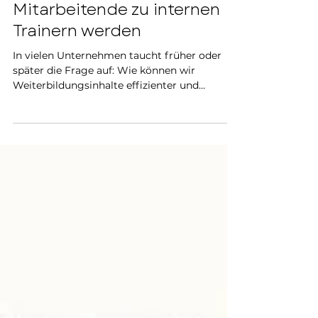
Train-the-Trainer: Wenn
Mitarbeitende zu internen
Trainern werden
In vielen Unternehmen taucht früher oder
später die Frage auf: Wie können wir
Weiterbildungsinhalte effizienter und
nachhaltiger verbreiten? Die Antwort lautet
oft: Train-the-Trainer. Doch was genau
verbirgt sich hinter diesem Format, welche
Chancen bietet es – und welche
Herausforderungen werden dabei oft
unterschätzt?